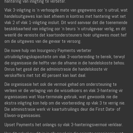
hantering van inligting te verbeter.
Vlak 3-inligting is ‘n verhoogde mate van gegewens oor ‘n uitruil, wat
handelsuitgawes kan laat afneem in kontras met hantering wat net
vlak 2 of vlak 1-inligting insluit. Dit word aanvaar dat die toenemende
beskikbaarheid van inligting oor ‘n beurs ‘n uitruilgevaar verlig, en dit
weerlê die vereiste dat kaartondersteuners hoër uitgawes moet hef
om die uitgawes van die gevaar te versorg.
Die nuwe hulp van Insurgency Payments verbeter
uitruilinligtingskapasiteite om vlak 3-voorbereiding te bereik, terwyl
die organisasie die helfte van die afname in die handelskoste behou.
Onrus het gesê dat die administrasie die handelskoste vir
verskaffers met tot 40 persent kan laat daal.
Die organisasie het ook die vermoë gehad om ondersteuning te
verleen vir die verlaging van die wisselkoers en vlak 3-hantering vir
organisasies wat Visa-terminale gebruik, wat gewoonlik nie die
ekstra inligting kon help om die voorbereiding op vlak 3 te verrig nie.
Die administrasie werk vir kaartuitruilings deur die First Data- of
Elavon-organisasies.
Upset Payments het onlangs sy vlak 3-hanteringsvermoë verklaar.