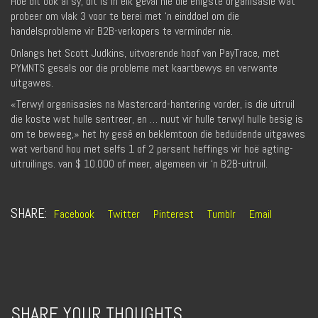
Hoe dit ook al sy, dit is in elk geval nie die enigste organisasie wat
probeer om vlak 3 voor te berei met ‘n einddoel om die
handelsprobleme vir B2B-verkopers te verminder nie.
Onlangs het Scott Judkins, uitvoerende hoof van PayTrace, met
PYMNTS gesels oor die probleme met kaartbewys en verwante
uitgawes.
«Terwyl organisasies na Mastercard-hantering vorder, is die uitruil
die koste wat hulle sentreer, en … nuut vir hulle terwyl hulle besig is
om te beweeg,» het hy gesê en beklemtoon die beduidende uitgawes
wat verband hou met selfs 1 of 2 persent heffings vir hoë agting-
uitruilings. van $ 10.000 of meer, algemeen vir ‘n B2B-uitruil.
SHARE:
Facebook
Twitter
Pinterest
Tumblr
Email
SHARE YOUR THOUGHTS