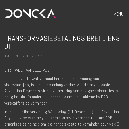
MENU
TRANSFORMASIEBETALINGS BREI DIENS
UIT
04 ENERO 2021
Bied TWEET AANDELE-POS
Die uitruilkoste wat verband hou met die erkenning van
visitekaartjies, is die mees onlangse doel van die organisasie
Revolution Payments vir die verbetering van besigheidskaartjies, wat
berig het dat ‘n ander hulp bedoel is om die probleme by B2B-
verskaffers te verminder.
In ‘n amptelike verklaring Woensdag (11 Desember) het Revolution
Payments sy vaartbelynde administrasie gerapporteer om B2B-
organisasies te help om die handelskoste te verminder deur vlak 3-